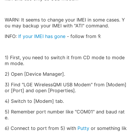
WARN: It seems to change your IMEI in some cases. Y
ou may backup your IMEI with "ATI" command.
INFO:
If your IMEI has gone
- follow from 9.
1) First, you need to switch it from CD mode to mode
m mode.
2) Open [Device Manager].
3) Find "LGE WirelessQMI USB Modem" from [Modem]
or [Port] and open [Properties].
4) Switch to [Modem] tab.
5) Remember port number like "COM01" and baud rat
e.
6) Connect to port from 5) with
Putty
or something lik