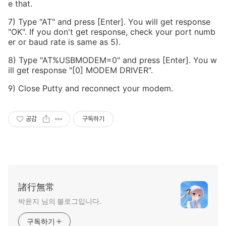
e that.
7) Type "AT" and press [Enter]. You will get response
"OK". If you don't get response, check your port numb
er or baud rate is same as 5).
8) Type "AT%USBMODEM=0" and press [Enter]. You w
ill get response "[0] MODEM DRIVER".
9) Close Putty and reconnect your modem.
공감
구독하기
諸行無常
박윤지‍ 님의 블로그입니다.
구독하기